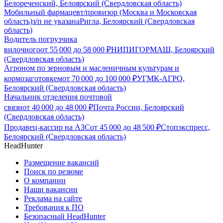
Белореченский, Белоярский (Свердловская область)
Мобильный фармацевт/провизор (Москва и Московская
область)
з/п не указана
Ригла, Белоярский (Свердловская
область)
Водитель погрузчика
вилочного
от
55 000
до
58 000
₽
НИПИГОРМАШ, Белоярский
(Свердловская область)
Агроном по зерновым и масленичным культурам и
кормозаготовкем
от
70 000
до
100 000
₽
УГМК-АГРО,
Белоярский (Свердловская область)
Начальник отделения почтовой
связи
от
40 000
до
48 000
₽
Почта России, Белоярский
(Свердловская область)
Продавец-кассир на АЗС
от
45 000
до
48 500
₽
Стопэкспресс,
Белоярский (Свердловская область)
HeadHunter
Размещение вакансий
Поиск по резюме
О компании
Наши вакансии
Реклама на сайте
Требования к ПО
Безопасный HeadHunter