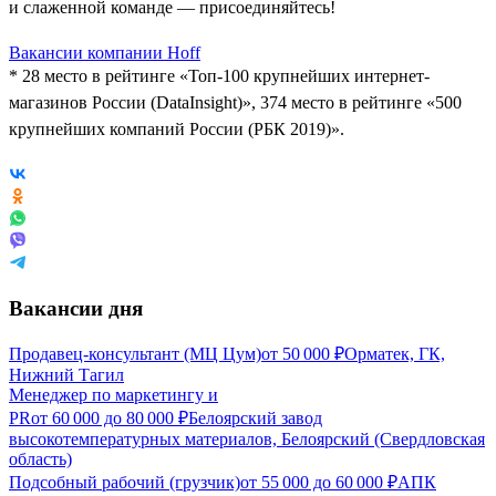
и слаженной команде — присоединяйтесь!
Вакансии компании Hoff
* 28 место в рейтинге «Топ-100 крупнейших интернет-
магазинов России (DataInsight)», 374 место в рейтинге «500
крупнейших компаний России (РБК 2019)».
Вакансии дня
Продавец-консультант (МЦ Цум)
от
50 000
₽
Орматек, ГК,
Нижний Тагил
Менеджер по маркетингу и
PR
от
60 000
до
80 000
₽
Белоярский завод
высокотемпературных материалов, Белоярский (Свердловская
область)
Подсобный рабочий (грузчик)
от
55 000
до
60 000
₽
АПК