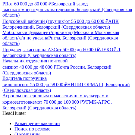
PR
от
60 000
до
80 000
₽
Белоярский завод
высокотемпературных материалов, Белоярский (Свердловская
область)
Подсобный рабочий (грузчик)
от
55 000
до
60 000
₽
АПК
Белореченский, Белоярский (Свердловская область)
Мобильный фармацевт/провизор (Москва и Московская
область)
з/п не указана
Ригла, Белоярский (Свердловская
область)
Продавец - кассир на АЗС
от
50 000
до
60 000
₽
ЛУКОЙЛ,
Белоярский (Свердловская область)
Начальник отделения почтовой
связи
от
40 000
до
48 000
₽
Почта России, Белоярский
(Свердловская область)
Водитель погрузчика
вилочного
от
55 000
до
58 000
₽
НИПИГОРМАШ, Белоярский
(Свердловская область)
Агроном по зерновым и масленичным культурам и
кормозаготовкем
от
70 000
до
100 000
₽
УГМК-АГРО,
Белоярский (Свердловская область)
HeadHunter
Размещение вакансий
Поиск по резюме
О компании