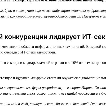
полагает
эксперт сервиса «Готовое резюме» HeadHunter Group
й, но и с тем, что еще не все индустрии охвачены цифровизацией
асли, как строительство, производство, ретейл. Наверняка в 
й конкуренции лидирует ИТ-сек
компании в области информационных технологий. В первой пол
вую очередь с ИТ-специальностями.
ого сектора и медиарекламной отрасли (по 10% от всех запросов
ны специалисты из сферы разработки, — говорит Лариса Сазон
 значительный спрос сохранится на все digital-профессии и в бу
ели, на мой взгляд, станут искать даже еще активней. Это мо