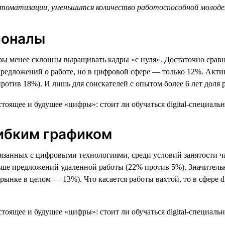
втоматизации, уменьшится количество работоспособной молодеж
ионалы
еры менее склонны выращивать кадры «с нуля». Достаточно сравн
едложений о работе, но в цифровой сфере — только 12%. Активн
% против 18%). И лишь для соискателей с опытом более 6 лет дол
гибким графиком
вязанных с цифровыми технологиями, среди условий занятости ч
льше предложений удаленной работы (22% против 5%). Значительн
ынке в целом — 13%). Что касается работы вахтой, то в сфере di