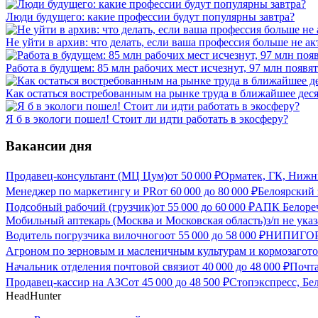
Люди будущего: какие профессии будут популярны завтра?
Не уйти в архив: что делать, если ваша профессия больше не ак
Работа в будущем: 85 млн рабочих мест исчезнут, 97 млн появят
Как остаться востребованным на рынке труда в ближайшее дес
Я б в экологи пошел! Стоит ли идти работать в экосферу?
Вакансии дня
Продавец-консультант (МЦ Цум)
от
50 000
₽
Орматек, ГК, Нижн
Менеджер по маркетингу и PR
от
60 000
до
80 000
₽
Белоярский 
Подсобный рабочий (грузчик)
от
55 000
до
60 000
₽
АПК Белореч
Мобильный аптекарь (Москва и Московская область)
з/п не ука
Водитель погрузчика вилочного
от
55 000
до
58 000
₽
НИПИГОРМ
Агроном по зерновым и масленичным культурам и кормозагот
Начальник отделения почтовой связи
от
40 000
до
48 000
₽
Почта
Продавец-кассир на АЗС
от
45 000
до
48 500
₽
Стопэкспресс, Бе
HeadHunter