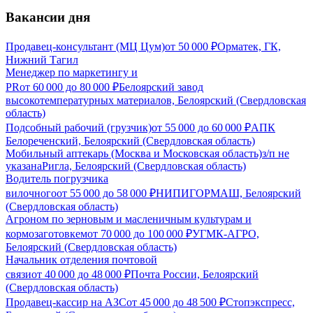
Вакансии дня
Продавец-консультант (МЦ Цум)
от
50 000
₽
Орматек, ГК,
Нижний Тагил
Менеджер по маркетингу и
PR
от
60 000
до
80 000
₽
Белоярский завод
высокотемпературных материалов, Белоярский (Свердловская
область)
Подсобный рабочий (грузчик)
от
55 000
до
60 000
₽
АПК
Белореченский, Белоярский (Свердловская область)
Мобильный аптекарь (Москва и Московская область)
з/п не
указана
Ригла, Белоярский (Свердловская область)
Водитель погрузчика
вилочного
от
55 000
до
58 000
₽
НИПИГОРМАШ, Белоярский
(Свердловская область)
Агроном по зерновым и масленичным культурам и
кормозаготовкем
от
70 000
до
100 000
₽
УГМК-АГРО,
Белоярский (Свердловская область)
Начальник отделения почтовой
связи
от
40 000
до
48 000
₽
Почта России, Белоярский
(Свердловская область)
Продавец-кассир на АЗС
от
45 000
до
48 500
₽
Стопэкспресс,