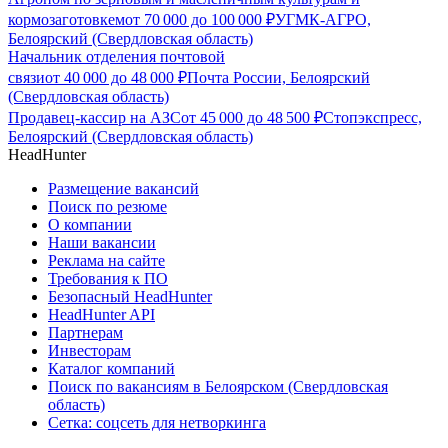
кормозаготовкем
от
70 000
до
100 000
₽
УГМК-АГРО,
Белоярский (Свердловская область)
Начальник отделения почтовой
связи
от
40 000
до
48 000
₽
Почта России, Белоярский
(Свердловская область)
Продавец-кассир на АЗС
от
45 000
до
48 500
₽
Стопэкспресс,
Белоярский (Свердловская область)
HeadHunter
Размещение вакансий
Поиск по резюме
О компании
Наши вакансии
Реклама на сайте
Требования к ПО
Безопасный HeadHunter
HeadHunter API
Партнерам
Инвесторам
Каталог компаний
Поиск по вакансиям в Белоярском (Свердловская
область)
Сетка: соцсеть для нетворкинга