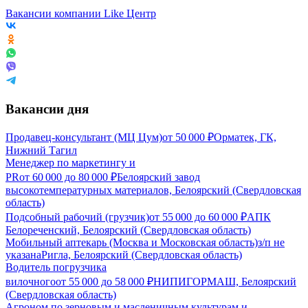
Вакансии компании Like Центр
Вакансии дня
Продавец-консультант (МЦ Цум)
от
50 000
₽
Орматек, ГК,
Нижний Тагил
Менеджер по маркетингу и
PR
от
60 000
до
80 000
₽
Белоярский завод
высокотемпературных материалов, Белоярский (Свердловская
область)
Подсобный рабочий (грузчик)
от
55 000
до
60 000
₽
АПК
Белореченский, Белоярский (Свердловская область)
Мобильный аптекарь (Москва и Московская область)
з/п не
указана
Ригла, Белоярский (Свердловская область)
Водитель погрузчика
вилочного
от
55 000
до
58 000
₽
НИПИГОРМАШ, Белоярский
(Свердловская область)
Агроном по зерновым и масленичным культурам и