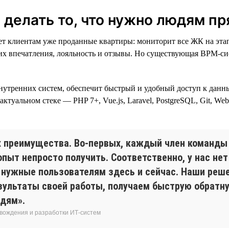
делать то, что нужно людям пр
 клиентам уже проданные квартиры: мониторит все ЖК на этапе
 их впечатления, лояльность и отзывы. Но существующая BPM-сис
нутренних систем, обеспечит быстрый и удобный доступ к данн
 актуальном стеке — PHP 7+, Vue.js, Laravel, PostgreSQL, Git, We
х преимущества. Во-первых, каждый член команды
опыт непросто получить. Соответственно, у нас нет
 нужные пользователям здесь и сейчас. Наши реш
зультаты своей работы, получаем быструю обратну
юдям».
овождения и разработки ИТ-систем