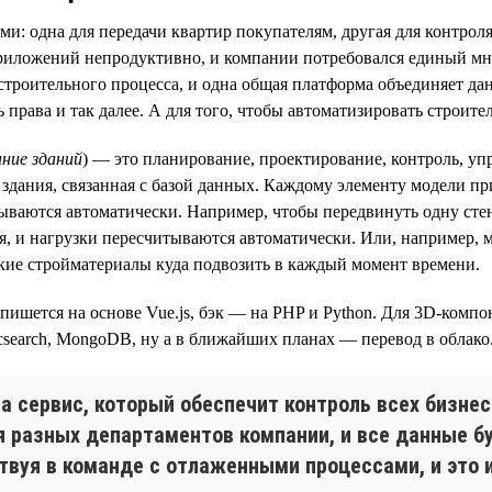
и: одна для передачи квартир покупателям, другая для контроля
приложений непродуктивно, и компании потребовался единый мн
 строительного процесса, и одна общая платформа объединяет да
 права и так далее. А для того, чтобы автоматизировать строит
ание зданий
) — это планирование, проектирование, контроль, уп
ь здания, связанная с базой данных. Каждому элементу модели 
ываются автоматически. Например, чтобы передвинуть одну сте
я, и нагрузки пересчитываются автоматически. Или, например, 
какие стройматериалы куда подвозить в каждый момент времени.
 пишется на основе Vue.js, бэк — на PHP и Python. Для 3D-комп
ticsearch, MongoDB, ну а в ближайших планах — перевод в облако
 сервис, который обеспечит контроль всех бизнес
ля разных департаментов компании, и все данные 
вуя в команде с отлаженными процессами, и это и