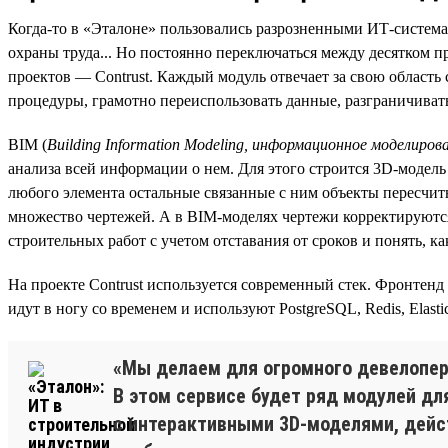
Когда-то в «Эталоне» пользовались разрозненными ИТ-системам
охраны труда... Но постоянно переключаться между десятком 
проектов — Contrust. Каждый модуль отвечает за свою область
процедуры, грамотно переиспользовать данные, разграничивать
BIM (
Building Information Modeling, информационное моделиров
анализа всей информации о нем. Для этого строится 3D-модел
любого элемента остальные связанные с ним объекты пересчит
множество чертежей. А в BIM-моделях чертежи корректируютс
строительных работ с учетом отставания от сроков и понять, 
На проекте Contrust используется современный стек. Фронтенд
идут в ногу со временем и используют PostgreSQL, Redis, Elas
«Мы делаем для огромного девелопера
В этом сервисе будет ряд модулей д
с интерактивными 3D-моделями, дейст