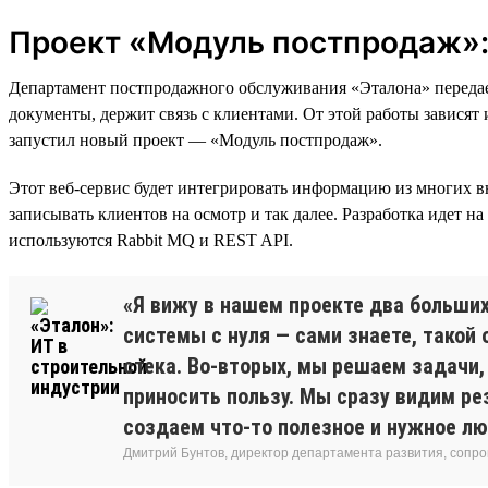
Проект «Модуль постпродаж»: 
Департамент постпродажного обслуживания «Эталона» передает
документы, держит связь с клиентами. От этой работы зависят
запустил новый проект — «Модуль постпродаж».
Этот веб-сервис будет интегрировать информацию из многих в
записывать клиентов на осмотр и так далее. Разработка идет на
используются Rabbit MQ и REST API.
«Я вижу в нашем проекте два больши
системы с нуля — сами знаете, такой 
стека. Во-вторых, мы решаем задачи,
приносить пользу. Мы сразу видим ре
создаем что-то полезное и нужное л
Дмитрий Бунтов, директор департамента развития, сопр