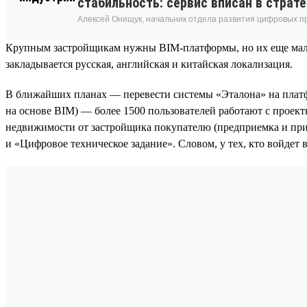
стабильность: сервис вписан в страт
Алексей Онищук, начальник отдела развития цифровых п
Крупным застройщикам нужны BIM-платформы, но их еще мало. 
закладывается русская, английская и китайская локализация.
В ближайших планах — перевести системы «Эталона» на платф
на основе BIM) — более 1500 пользователей работают с проек
недвижимости от застройщика покупателю (предприемка и при
и «Цифровое техническое задание». Словом, у тех, кто войдет в