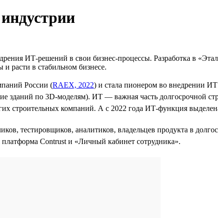
 индустрии
дрения ИТ-решений в свои бизнес-процессы. Разработка в «Этал
ы и расти в стабильном бизнесе.
мпаний России (
RAEX, 2022
) и стала пионером во внедрении И
ние зданий по 3D-моделям). ИТ — важная часть долгосрочной ст
угих строительных компаний. А с 2022 года ИТ-функция выделе
чиков, тестировщиков, аналитиков, владельцев продукта в долг
платформа Contrust и «Личный кабинет сотрудника».