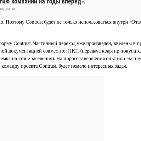
егию компании на годы вперед».
родуктов
Поэтому Contrust будет не только использоваться внутри «Этал
орму Contrust. Частичный переход уже произведен, введены в
тной документацией совместно; ПКП (передача квартир покупат
емка на этапе заселения). На пороге завершения опытной эксп
 команду проекта Contrust, будет немало интересных задач.