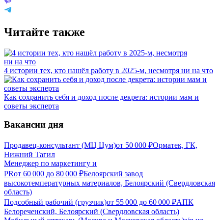
Читайте также
4 истории тех, кто нашёл работу в 2025-м, несмотря ни на что
Как сохранить себя и доход после декрета: истории мам и
советы эксперта
Вакансии дня
Продавец-консультант (МЦ Цум)
от
50 000
₽
Орматек, ГК,
Нижний Тагил
Менеджер по маркетингу и
PR
от
60 000
до
80 000
₽
Белоярский завод
высокотемпературных материалов, Белоярский (Свердловская
область)
Подсобный рабочий (грузчик)
от
55 000
до
60 000
₽
АПК
Белореченский, Белоярский (Свердловская область)