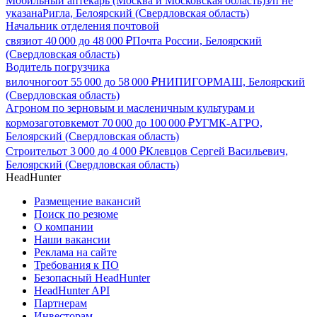
Мобильный аптекарь (Москва и Московская область)
з/п не
указана
Ригла, Белоярский (Свердловская область)
Начальник отделения почтовой
связи
от
40 000
до
48 000
₽
Почта России, Белоярский
(Свердловская область)
Водитель погрузчика
вилочного
от
55 000
до
58 000
₽
НИПИГОРМАШ, Белоярский
(Свердловская область)
Агроном по зерновым и масленичным культурам и
кормозаготовкем
от
70 000
до
100 000
₽
УГМК-АГРО,
Белоярский (Свердловская область)
Строитель
от
3 000
до
4 000
₽
Клевцов Сергей Васильевич,
Белоярский (Свердловская область)
HeadHunter
Размещение вакансий
Поиск по резюме
О компании
Наши вакансии
Реклама на сайте
Требования к ПО
Безопасный HeadHunter
HeadHunter API
Партнерам
Инвесторам