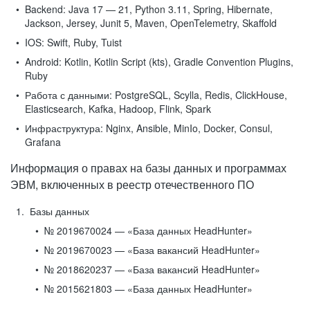
Backend:
Java 17 — 21, Python 3.11, Spring, Hibernate,
Jackson, Jersey, Junit 5, Maven, OpenTelemetry, Skaffold
IOS:
Swift, Ruby, Tuist
Android:
Kotlin, Kotlin Script (kts), Gradle Convention Plugins,
Ruby
Работа с данными:
PostgreSQL, Scylla, Redis, ClickHouse,
Elasticsearch, Kafka, Hadoop, Flink, Spark
Инфраструктура:
Nginx, Ansible, MinIo, Docker, Consul,
Grafana
Информация о правах на базы данных и программах
ЭВМ, включенных в реестр отечественного ПО
Базы данных
№ 2019670024 — «База данных HeadHunter»
№ 2019670023 — «База вакансий HeadHunter»
№ 2018620237 — «База вакансий HeadHunter»
№ 2015621803 — «База данных HeadHunter»