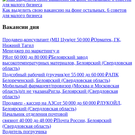
Как выделить свою вакансию на фоне остальных. 6 советов
для малого бизнеса
Вакансии дня
Продавец-консультант (МЦ Цум)
от
50 000
₽
Орматек, ГК,
Нижний Тагил
Менеджер по маркетингу и
PR
от
60 000
до
80 000
₽
Белоярский завод
высокотемпературных материалов, Белоярский (Свердловская
область)
Подсобный рабочий (грузчик)
от
55 000
до
60 000
₽
АПК
Белореченский, Белоярский (Свердловская область)
Мобильный фармацевт/провизор (Москва и Московская
область)
з/п не указана
Ригла, Белоярский (Свердловская
область)
Продавец - кассир на АЗС
от
50 000
до
60 000
₽
ЛУКОЙЛ,
Белоярский (Свердловская область)
Начальник отделения почтовой
связи
от
40 000
до
48 000
₽
Почта России, Белоярский
(Свердловская область)
Водитель погрузчика