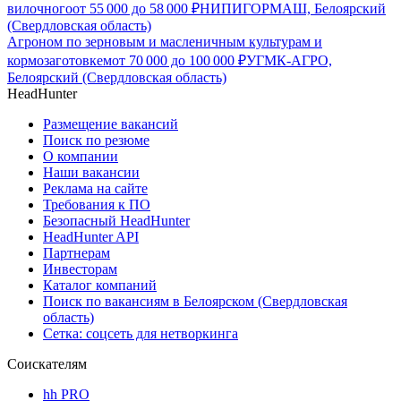
вилочного
от
55 000
до
58 000
₽
НИПИГОРМАШ, Белоярский
(Свердловская область)
Агроном по зерновым и масленичным культурам и
кормозаготовкем
от
70 000
до
100 000
₽
УГМК-АГРО,
Белоярский (Свердловская область)
HeadHunter
Размещение вакансий
Поиск по резюме
О компании
Наши вакансии
Реклама на сайте
Требования к ПО
Безопасный HeadHunter
HeadHunter API
Партнерам
Инвесторам
Каталог компаний
Поиск по вакансиям в Белоярском (Свердловская
область)
Сетка: соцсеть для нетворкинга
Соискателям
hh PRO