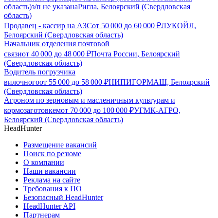
область)
з/п не указана
Ригла, Белоярский (Свердловская
область)
Продавец - кассир на АЗС
от
50 000
до
60 000
₽
ЛУКОЙЛ,
Белоярский (Свердловская область)
Начальник отделения почтовой
связи
от
40 000
до
48 000
₽
Почта России, Белоярский
(Свердловская область)
Водитель погрузчика
вилочного
от
55 000
до
58 000
₽
НИПИГОРМАШ, Белоярский
(Свердловская область)
Агроном по зерновым и масленичным культурам и
кормозаготовкем
от
70 000
до
100 000
₽
УГМК-АГРО,
Белоярский (Свердловская область)
HeadHunter
Размещение вакансий
Поиск по резюме
О компании
Наши вакансии
Реклама на сайте
Требования к ПО
Безопасный HeadHunter
HeadHunter API
Партнерам