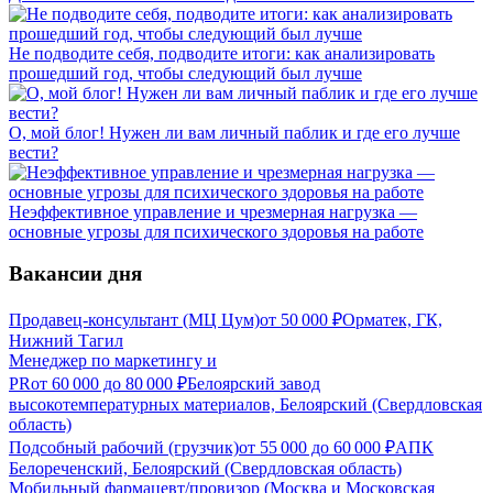
Не подводите себя, подводите итоги: как анализировать
прошедший год, чтобы следующий был лучше
О, мой блог! Нужен ли вам личный паблик и где его лучше
вести?
Неэффективное управление и чрезмерная нагрузка —
основные угрозы для психического здоровья на работе
Вакансии дня
Продавец-консультант (МЦ Цум)
от
50 000
₽
Орматек, ГК,
Нижний Тагил
Менеджер по маркетингу и
PR
от
60 000
до
80 000
₽
Белоярский завод
высокотемпературных материалов, Белоярский (Свердловская
область)
Подсобный рабочий (грузчик)
от
55 000
до
60 000
₽
АПК
Белореченский, Белоярский (Свердловская область)
Мобильный фармацевт/провизор (Москва и Московская