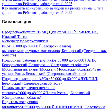
Как выиграть конкуренцию за людей на рынке найма. Опыт
финалистов Рейтинга работодателей 2025
Вакансии дня
Продавец-консультант (МЦ Цум)
от
50 000
₽
Орматек, ГК,
Нижний Тагил
Менеджер по маркетингу и
PR
от
60 000
до
80 000
₽
Белоярский завод
высокотемпературных материалов, Белоярский (Свердловская
область)
Подсобный рабочий (грузчик)
от
55 000
до
60 000
₽
АПК
Белореченский, Белоярский (Свердловская область)
Мобильный аптекарь (Москва и Московская область)
з/п не
указана
Ригла, Белоярский (Свердловская область)
Продавец - кассир на АЗС
от
50 000
до
60 000
₽
ЛУКОЙЛ,
Белоярский (Свердловская область)
Начальник отделения почтовой
связи
от
40 000
до
48 000
₽
Почта России, Белоярский
(Свердловская область)
Водитель погрузчика
вилочного
от
55 000
до
58 000
₽
НИПИГОРМАШ, Белоярский