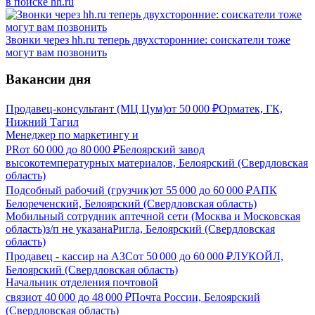
в поиске hh.ru
Звонки через hh.ru теперь двухсторонние: соискатели тоже
могут вам позвонить
Вакансии дня
Продавец-консультант (МЦ Цум)
от
50 000
₽
Орматек, ГК,
Нижний Тагил
Менеджер по маркетингу и
PR
от
60 000
до
80 000
₽
Белоярский завод
высокотемпературных материалов, Белоярский (Свердловская
область)
Подсобный рабочий (грузчик)
от
55 000
до
60 000
₽
АПК
Белореченский, Белоярский (Свердловская область)
Мобильный сотрудник аптечной сети (Москва и Московская
область)
з/п не указана
Ригла, Белоярский (Свердловская
область)
Продавец - кассир на АЗС
от
50 000
до
60 000
₽
ЛУКОЙЛ,
Белоярский (Свердловская область)
Начальник отделения почтовой
связи
от
40 000
до
48 000
₽
Почта России, Белоярский
(Свердловская область)