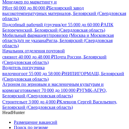
Менеджер по маркетингу и
PR
от
60 000
до
80 000
₽
Белоярский завод
высокотемпературных материалов, Белоярский (Свердловская
область)
Подсобный рабочий (грузчик)
от
55 000
до
60 000
₽
АПК
Белореченский, Белоярский (Свердловская область)
Мобильный фармацевт/провизор (Москва и Московская
область)
з/п не указана
Ригла, Белоярский (Свердловская
область)
Начальник отделения почтовой
связи
от
40 000
до
48 000
₽
Почта России, Белоярский
(Свердловская область)
Водитель погрузчика
вилочного
от
55 000
до
58 000
₽
НИПИГОРМАШ, Белоярский
(Свердловская область)
Агроном по зерновым и масленичным культурам и
кормозаготовкем
от
70 000
до
100 000
₽
УГМК-АГРО,
Белоярский (Свердловская область)
Строитель
от
3 000
до
4 000
₽
Клевцов Сергей Васильевич,
Белоярский (Свердловская область)
HeadHunter
Размещение вакансий
Поиск по резюме