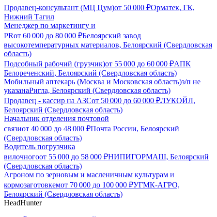
Продавец-консультант (МЦ Цум)
от
50 000
₽
Орматек, ГК,
Нижний Тагил
Менеджер по маркетингу и
PR
от
60 000
до
80 000
₽
Белоярский завод
высокотемпературных материалов, Белоярский (Свердловская
область)
Подсобный рабочий (грузчик)
от
55 000
до
60 000
₽
АПК
Белореченский, Белоярский (Свердловская область)
Мобильный аптекарь (Москва и Московская область)
з/п не
указана
Ригла, Белоярский (Свердловская область)
Продавец - кассир на АЗС
от
50 000
до
60 000
₽
ЛУКОЙЛ,
Белоярский (Свердловская область)
Начальник отделения почтовой
связи
от
40 000
до
48 000
₽
Почта России, Белоярский
(Свердловская область)
Водитель погрузчика
вилочного
от
55 000
до
58 000
₽
НИПИГОРМАШ, Белоярский
(Свердловская область)
Агроном по зерновым и масленичным культурам и
кормозаготовкем
от
70 000
до
100 000
₽
УГМК-АГРО,
Белоярский (Свердловская область)
HeadHunter