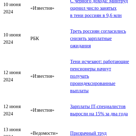
С чёрного дохода: Минтруд
10 июня
«Известия»
оценил число занятых
2024
в тени россиян в 9,6 млн
Треть россиян согласились
10 июня
РБК
снизить зарплатные
2024
ожидания
Тени исчезают: работающие
пенсионеры начнут
12 июня
«Известия»
получать
2024
проиндексированные
выплаты
12 июня
Зарплаты IT-специалистов
«Известия»
2024
выросли на 15% за два года
13 июня
«Ведомости»
Призрачный труд