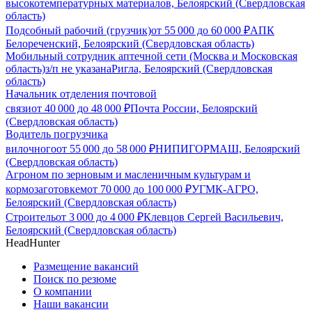
высокотемпературных материалов, Белоярский (Свердловская
область)
Подсобный рабочий (грузчик)
от
55 000
до
60 000
₽
АПК
Белореченский, Белоярский (Свердловская область)
Мобильный сотрудник аптечной сети (Москва и Московская
область)
з/п не указана
Ригла, Белоярский (Свердловская
область)
Начальник отделения почтовой
связи
от
40 000
до
48 000
₽
Почта России, Белоярский
(Свердловская область)
Водитель погрузчика
вилочного
от
55 000
до
58 000
₽
НИПИГОРМАШ, Белоярский
(Свердловская область)
Агроном по зерновым и масленичным культурам и
кормозаготовкем
от
70 000
до
100 000
₽
УГМК-АГРО,
Белоярский (Свердловская область)
Строитель
от
3 000
до
4 000
₽
Клевцов Сергей Васильевич,
Белоярский (Свердловская область)
HeadHunter
Размещение вакансий
Поиск по резюме
О компании
Наши вакансии