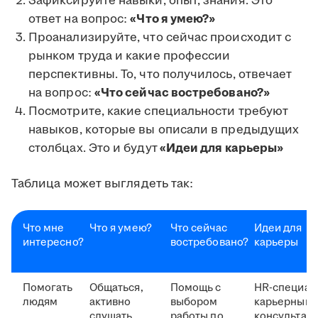
Зафиксируйте навыки, опыт, знания. Это
ответ на вопрос:
«Что я умею?»
Проанализируйте, что сейчас происходит с
рынком труда и какие профессии
перспективны. То, что получилось, отвечает
на вопрос:
«Что сейчас востребовано?»
Посмотрите, какие специальности требуют
навыков, которые вы описали в предыдущих
столбцах. Это и будут
«Идеи для карьеры»
Таблица может выглядеть так:
Что мне
Что я умею?
Что сейчас
Идеи для
интересно?
востребовано?
карьеры
Помогать
Общаться,
Помощь с
HR-специал
людям
активно
выбором
карьерный
слушать,
работы по
консультант