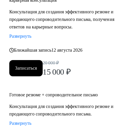
карьерная консультация
Руководителям высшего и среднего звена, специалистам в
Консультация для создания эффективного резюме и
сферах:
продающего сопроводительного письма, получения
• Продаж и работы с клиентами (B2B, B2C, B2G, E-
ответов на карьерные вопросы.
commerce)
Развернуть
• Финансов
• HoReCa
Ближайшая запись
12 августа 2026
• Образования/Ed-tech
• Маркетинга
20 000
₽
• Закупок/Логистики.
Записаться
15 000
₽
Готовое резюме + сопроводительное письмо
Консультация для создания эффективного резюме и
продающего сопроводительного письма.
Развернуть