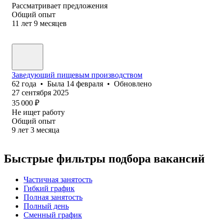
Рассматривает предложения
Общий опыт
11
лет
9
месяцев
Заведующий пищевым производством
62
года
•
Была
14 февраля
•
Обновлено
27 сентября 2025
35 000
₽
Не ищет работу
Общий опыт
9
лет
3
месяца
Быстрые фильтры подбора вакансий
Частичная занятость
Гибкий график
Полная занятость
Полный день
Сменный график