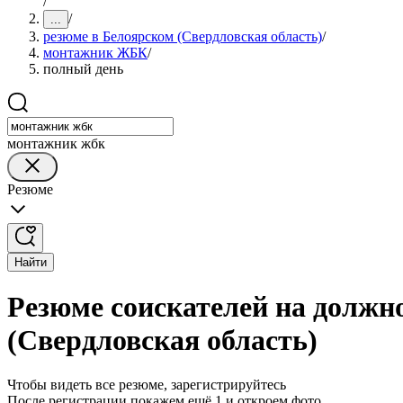
/
/
...
резюме в Белоярском (Свердловская область)
/
монтажник ЖБК
/
полный день
монтажник жбк
Резюме
Найти
Резюме соискателей на долж
(Свердловская область)
Чтобы видеть все резюме, зарегистрируйтесь
После регистрации покажем ещё 1 и откроем фото