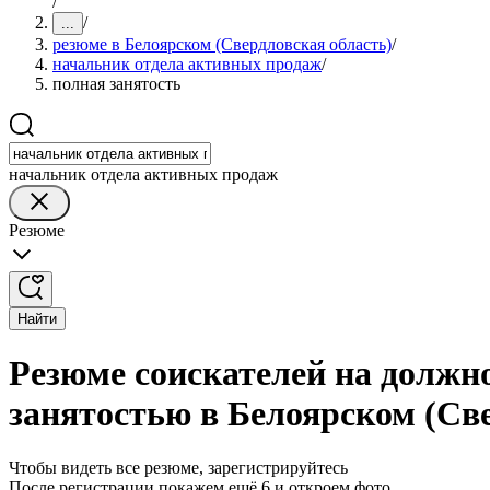
/
/
...
резюме в Белоярском (Свердловская область)
/
начальник отдела активных продаж
/
полная занятость
начальник отдела активных продаж
Резюме
Найти
Резюме соискателей на должн
занятостью в Белоярском (Св
Чтобы видеть все резюме, зарегистрируйтесь
После регистрации покажем ещё 6 и откроем фото