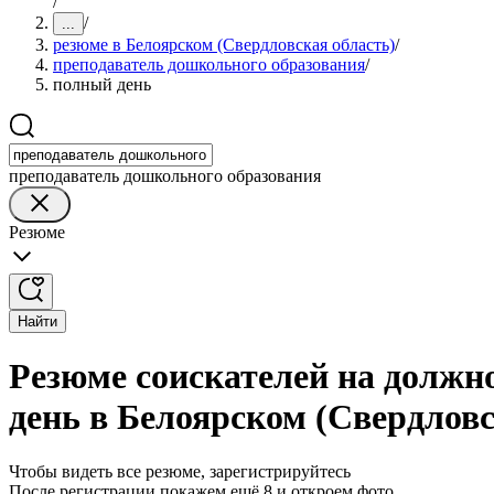
/
/
...
резюме в Белоярском (Свердловская область)
/
преподаватель дошкольного образования
/
полный день
преподаватель дошкольного образования
Резюме
Найти
Резюме соискателей на должн
день в Белоярском (Свердловс
Чтобы видеть все резюме, зарегистрируйтесь
После регистрации покажем ещё 8 и откроем фото