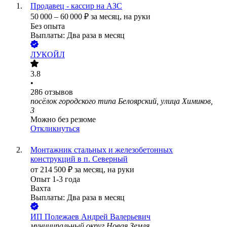
Продавец - кассир на АЗС
50 000
–
60 000
₽
за месяц,
на руки
Без опыта
Выплаты: Два раза в месяц
ЛУКОЙЛ
3.8
•
286
отзывов
посёлок городского типа Белоярский, улица Химиков,
3
Можно без резюме
Откликнуться
Монтажник стальных и железобетонных
конструкций в п. Северный
от
214 500
₽
за месяц,
на руки
Опыт 1-3 года
Вахта
Выплаты: Два раза в месяц
ИП
Полежаев Андрей Валерьевич
муниципальный округ Новая Земля