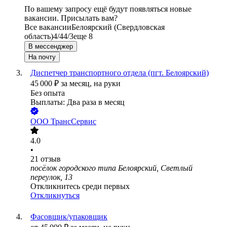
По вашему запросу ещё будут появляться новые
вакансии. Присылать вам?
Все вакансии
Белоярский (Свердловская
область)
4/4
4/3
еще 8
В мессенджер
На почту
Диспетчер транспортного отдела (пгт. Белоярский)
45 000
₽
за месяц,
на руки
Без опыта
Выплаты: Два раза в месяц
ООО
ТрансСервис
4.0
•
21
отзыв
посёлок городского типа Белоярский, Светлый
переулок, 13
Откликнитесь среди первых
Откликнуться
Фасовщик/упаковщик