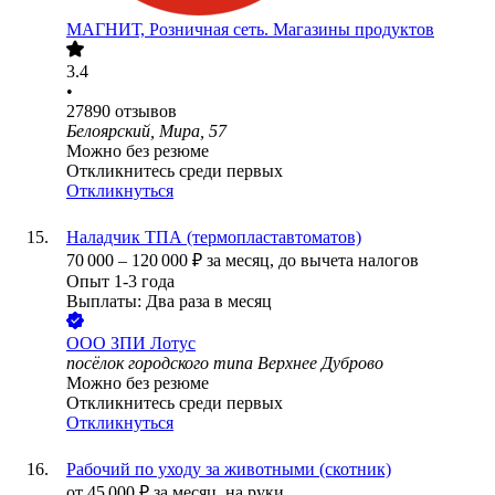
МАГНИТ, Розничная сеть. Магазины продуктов
3.4
•
27890
отзывов
Белоярский, Мира, 57
Можно без резюме
Откликнитесь среди первых
Откликнуться
Наладчик ТПА (термопластавтоматов)
70 000
–
120 000
₽
за месяц,
до вычета налогов
Опыт 1-3 года
Выплаты: Два раза в месяц
ООО
ЗПИ Лотус
посёлок городского типа Верхнее Дуброво
Можно без резюме
Откликнитесь среди первых
Откликнуться
Рабочий по уходу за животными (скотник)
от
45 000
₽
за месяц,
на руки